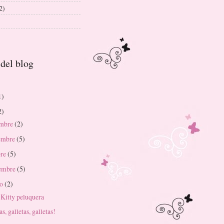
2)
del blog
)
1)
2)
embre
(2)
embre
(5)
bre
(5)
iembre
(5)
to
(2)
 Kitty peluquera
as, galletas, galletas!