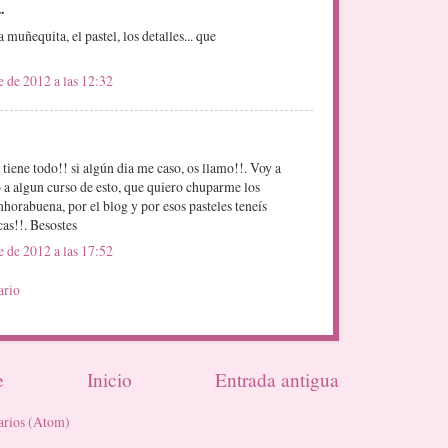
.
 muñequita, el pastel, los detalles... que
e de 2012 a las 12:32
tiene todo!! si algún dia me caso, os llamo!!. Voy a
 a algun curso de esto, que quiero chuparme los
nhorabuena, por el blog y por esos pasteles teneís
as!!. Besostes
e de 2012 a las 17:52
ario
e
Inicio
Entrada antigua
arios (Atom)