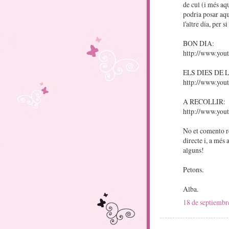
de cul (i més aqu
podria posar aqu
l'altre dia, per si
BON DIA:
http://www.yo
ELS DIES DE
http://www.yo
A RECOLLIR:
http://www.yo
No et comento re
directe i, a més
alguns!
Petons.
Alba.
18 de septiembr