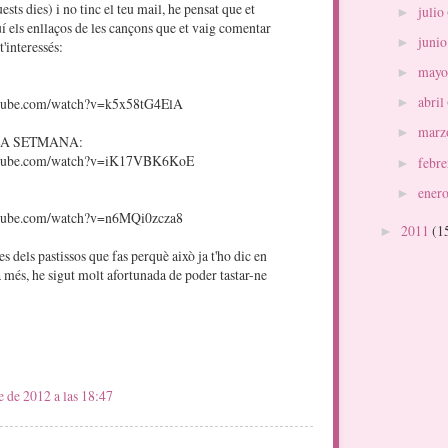
ests dies) i no tinc el teu mail, he pensat que et
julio
►
í els enllaços de les cançons que et vaig comentar
juni
►
 t'interessés:
may
►
abril
utube.com/watch?v=k5x58tG4ElA
►
marz
►
 LA SETMANA:
utube.com/watch?v=iK17VBK6KoE
febr
►
ener
►
utube.com/watch?v=n6MQi0zcza8
2011
(1
►
s dels pastissos que fas perquè això ja t'ho dic en
 a més, he sigut molt afortunada de poder tastar-ne
e de 2012 a las 18:47