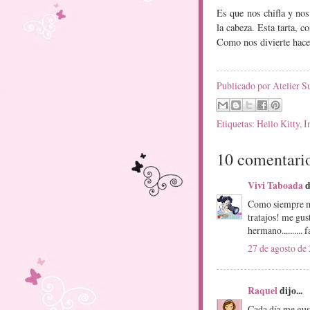
Es que nos chifla y nos 
la cabeza. Esta tarta, 
Como nos divierte hace
Publicado por
Atelier S
Etiquetas:
Hello Kitty
,
I
10 comentari
Vivi Taboada
d
Como siempre me
tratajos! me gus
hermano.......... 
27 de agosto de 
Raquel
dijo...
Cada día me gust