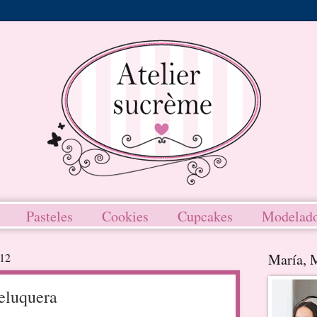
Pasteles
Cookies
Cupcakes
Modelad
012
María, 
peluquera