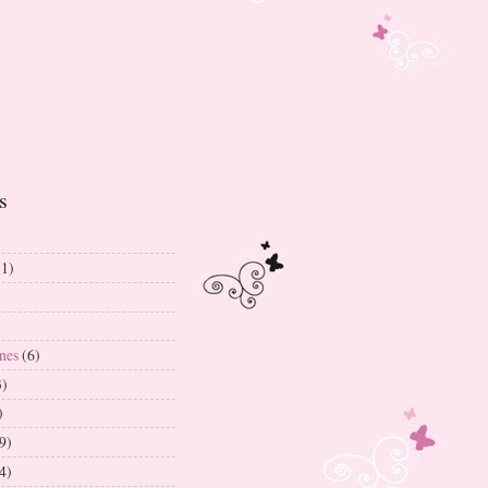
s
(1)
nes
(6)
3)
)
9)
4)