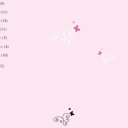
(8)
o
(11)
o
(14)
(11)
o
(5)
ero
(4)
o
(10)
52)