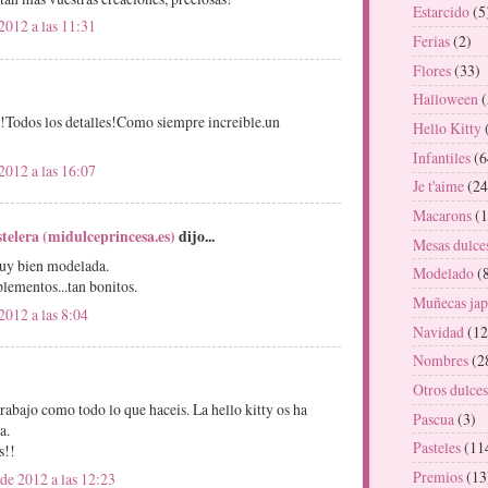
Estarcido
(5
2012 a las 11:31
Ferias
(2)
Flores
(33)
Halloween
(
!Todos los detalles!Como siempre increible.un
Hello Kitty
Infantiles
(6
2012 a las 16:07
Je t'aime
(24
Macarons
(1
telera (midulceprincesa.es)
dijo...
Mesas dulce
muy bien modelada.
Modelado
(
lementos...tan bonitos.
Muñecas jap
2012 a las 8:04
Navidad
(12
Nombres
(2
Otros dulces
trabajo como todo lo que haceis. La hello kitty os ha
Pascua
(3)
a.
Pasteles
(11
s!!
Premios
(13
de 2012 a las 12:23