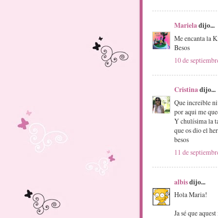
Mariela
dijo...
Me encanta la Kit
Besos
10 de septiembr
Cristina
dijo...
Que increible ni
por aqui me qued
Y chulísima la t
que os dio el he
besos
11 de septiembr
albis
dijo...
Hola Maria!
Ja sé que aquest 