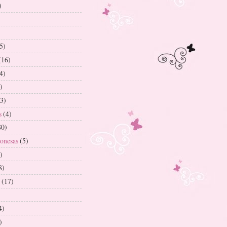
)
5)
(16)
4)
)
3)
s
(4)
80)
onesas
(5)
)
8)
(17)
4)
)