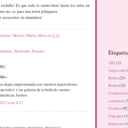
rechifla! Es que todo le sienta bien! hasta los rulos en
como no, es para una joven peluquera.
r accesorios en miniatura!
ucrème: Mónica, Marta, María
en
2:33
nfantiles
,
Modelado
,
Pasteles
Etiqueta
AIG
(1)
os:
Angel cake
ijo...
Bebés
(23)
 dejais impresionada con vuestros maravillosos
Bodas
(32)
tan todos! y las galletas de la boda de vuestro
Colaboracio
fantasticas, besitos.
comunión
(
2012 a las 8:21
Cookies
(92
Cupcakes
(1
Empresas
(1
an más vuestras creaciones, preciosas!