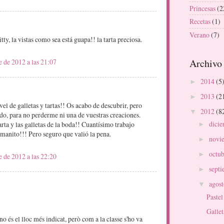
Princesas
(2
Recetas
(1)
Verano
(7)
ty, la vistas como sea está guapa!! la tarta preciosa.
Archivo 
e de 2012 a las 21:07
2014
(5
►
2013
(2
►
vel de galletas y tartas!! Os acabo de descubrir, pero
2012
(8
▼
o, para no perderme ni una de vuestras creaciones.
dici
arta y las galletas de la boda!! Cuantísimo trabajo
►
rmanito!!! Pero seguro que valió la pena.
novi
►
octu
►
e de 2012 a las 22:20
sept
►
agos
▼
Pastel
Gallet
no és el lloc més indicat, però com a la classe s'ho va